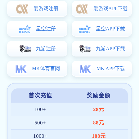
2026-06-29 02:17
35 次阅读
周琦半场表现出色贡献六分三板两助攻一
封盖正负值十的精彩数据分析
在本篇文章中，我们将详细分析周琦在比赛中的半场
表现，他贡献了六分、三个篮板、两次助攻以及一次
封盖，正负值达到十的精彩数据。我们将从多个方面
探讨周琦的表现，包括他的得分能力、篮板控制、防
守表现和整体影响力。这些数据不仅反映了他个人的
竞技状态，也为球队的胜利做出了重要贡献。通过对
这些方面的深入剖析，我们可以更好地理解周琦在比