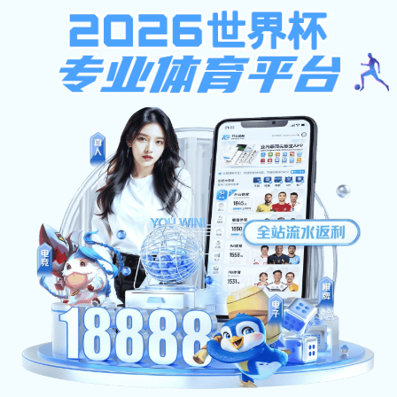
立即注册
2026世界杯官网
官网 ·
权威体育数据平台
2026世界杯官网 OFFICIAL WEBSITE
自2022年创立以来，
2026世界杯官网
致力于为用户提
供包括NBA、英超、欧洲杯、LPL在内的热门赛事直播
与数据服务，广受用户信赖。
立即下载2026世界杯官网APP