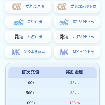
2026-07-01 16:40
35 次阅读
费尔明坚定表态加盟巴萨是我从小梦想始
终未曾动摇
费尔明的加盟巴萨不仅仅是个人职业生涯的一次重大
选择，更是他从小以来的梦想。作为一名年轻而有潜
力的球员，费尔明在接受采访时坚定表示，加盟巴萨
这一决定始终未曾动摇。他对这家俱乐部的热爱和对
未来的期许，让人们看到了一个充满激情与理想的年
轻球员。在接下来的文章中，我们将从四个方面深入
探讨费尔明对巴萨的执着，包括他的童年梦想、对于