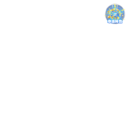
载的不只是比赛成绩，还有无数个关于团结、奋斗与
坚持不懈的故事。这种精神深植于每一个球员心中，
也正是这种氛围吸引着他前来效力。
同时，他也希望能够为这份光荣传统添砖加瓦，把自
己对足球的热爱融入到球队的发展之中，为下一代传
递更多积极向上的力量。这样的使命感让他的选择显
得尤为重要和意义非凡。
3、职业发展策略
作为一名年轻球员，职业生涯规划至关重要，而选择
巴萨则被视作进入顶级联赛的一条捷径。费尔明清
楚，在这样一支强大的球队中，他将面对高水平竞
争，从而不断提升自己的能力，与世界最优秀的球员
同场竞技。