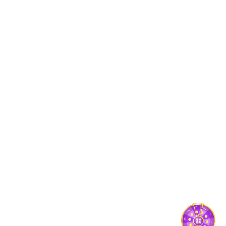
制定个性化的发展计划。阿特金森特别重视基本功训
练，通过反复练习，让每个球员都能在技术上有所突
破。例如，他要求所有后卫不断提高投篮命中率，以
便在比赛中能有效拉开空间，为队友创造更多机会。
此外，在技术提升过程中，还结合战术演练来强化实
际应用。阿特金森常常利用模拟比赛来检验新的战术
安排，使得球员能够迅速适应并理解战术意图。这一
过程不仅帮助球员掌握了新的技能，也加深了他们对
整体战术体系的理解，从而使其能够更自如地应对各
种情况。
最后，对于年轻球员而言，训练营是一次快速成长的
平台。在这一阶段，他们有机会向老将学习，并通过
实战演练积累经验。阿特金森非常注重培养年轻人