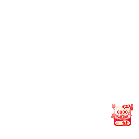
不甘示弱，他们希望通过引援提升自己的竞争力，以
期在联赛及亚冠赛事中取得佳绩。而其他如曼联、巴
萨等传统豪门也早已开始关注这位年轻才俊，希望能
够提前锁定这一未来之星。
这种竞争局面使得整个转会市场愈加复杂，各家俱乐
部都希望利用自身优势来赢得与其他球队之间的博
弈。同时，这样激烈竞争也意味着若干出乎意料的发
展可能出现，比如超出预算范围内报价或是附加条件
等，这将影响最终结果。
4、未来发展趋势预判
展望未来，随着转会谈判进入关键阶段，科纳特很可
能将在新赛季前完成转会，无论结果如何，他都将迎
来职业生涯中一个重要的新篇章。如果加盟豪门，将