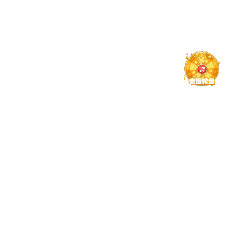
观的数据。尤其是在转会窗口开启之际，各大俱乐部
对他的兴趣更是激增，让他成为市场上最炙手可热的
人选之一。
同时，由于夏季转会窗口即将到来，各家俱乐部纷纷
开始布局，以确保能顺利引入像科纳特这样具有潜力
的新星。这样的背景下，无疑进一步推动了他的市场
价值，使其成为各支球队争夺的重要资源。
3、多家豪门争相追逐
当前，多家欧洲顶级俱乐部对于科纳特展开了激烈争
夺。其中，皇家马德里无疑是最为关注的一方。皇马
希望通过引进新的后防线球员来增强球队实力，而科
纳特马上就符合他们对理想人选的一切要求。
除了皇马之外，中东财团投资并拥有的吉达联合同样